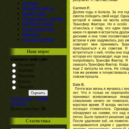
Отзывы
Мой Мир Видео
Carmen P.
Долгие годы я болела. За эти г
Бизнес план
смогла победить свой недуг. Од
Обращение к врачам
которой я никак не могла изб
Научные статьи
Трансфер Факторе. Но я особо н
отнеслась к тому, что один пр
Сотрудничество
какое-то время я встретила другу
Магазин
деснами и она тоже посоветовал
Seite auf Deutsch
встречи я уже задумалась, раз у
советуют мне принимать Тра
прислушаться к их советам. Я
Наш опрос
встретиться с ней, чтобы она по
которая его производит, еще она
Оцените мой сайт
попробовать Трансфе Фактор. Я 
Отлично
заказать Трансфер Фактор. Когда 
еще 2 капсулы на ночь. Не след
Хорошо
том же режиме и почувствовала 
Неплохо
совсем прошла.
Плохо
Dale B.
Ужасно
Почти всю жизнь я мучаюсь с ин
лет. Что я только не перепробо
принимал: всевозможные лека
Результаты
|
Архив
сожалению ничего не помогало
опросов
короткое время. Я всегда чисти
Всего ответов:
10
посещал стоматолога. Однажды
обнаружил на снимке, что над 
пятно. Было принято решение уда
Статистика
После удаления зуб, не помогло
находившегося рядом с удален
другому специалисту, который