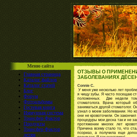
Меню сайта
ОТЗЫВЫ О ПРИМЕНЕНИ
Главная страница
ЗАБОЛЕВАНИЯХ ДЁСЕН
Каталог файлов
Каталог статей
Connie C.
У меня уже несколько лет пробле
Блог
я чищу зубы. Я часто посещаю ст
Форум
положенных. Две недели том
Фотоальбомы
стоматолога. Врача который 
Гостевая книга
заниматься другой стоматолог. 
узнал о моем заболевании. Но ко
Иммунная система
они не кровоточили. Он закончил 
Трансфер Фактор
процедуры мои десна так и не за
Продукты
протяжении многих лет крово
Причина всему стало то, что ст
Трансфер Фактор
псориаз, а получила еще допо
детям
результат. Я так счастлива!