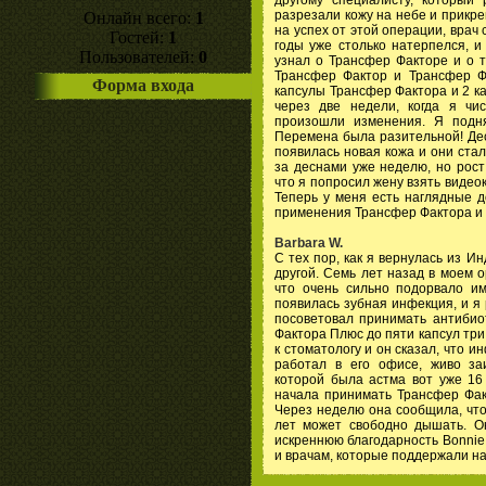
разрезали кожу на небе и прикре
Онлайн всего:
1
на успех от этой операции, врач с
Гостей:
1
годы уже столько натерпелся, и
Пользователей:
0
узнал о Трансфер Факторе и о т
Трансфер Фактор и Трансфер Ф
Форма входа
капсулы Трансфер Фактора и 2 к
через две недели, когда я чи
произошли изменения. Я подн
Перемена была разительной! Дес
появилась новая кожа и они ста
за деснами уже неделю, но рост
что я попросил жену взять виде
Теперь у меня есть наглядные д
применения Трансфер Фактора и
Barbara W.
С тех пор, как я вернулась из И
другой. Семь лет назад в моем 
что очень сильно подорвало им
появилась зубная инфекция, и я 
посоветовал принимать антибиот
Фактора Плюс до пяти капсул три
к стоматологу и он сказал, что и
работал в его офисе, живо заи
которой была астма вот уже 16 
начала принимать Трансфер Фак
Через неделю она сообщила, что
лет может свободно дышать. О
искреннюю благодарность Bonnie T
и врачам, которые поддержали на