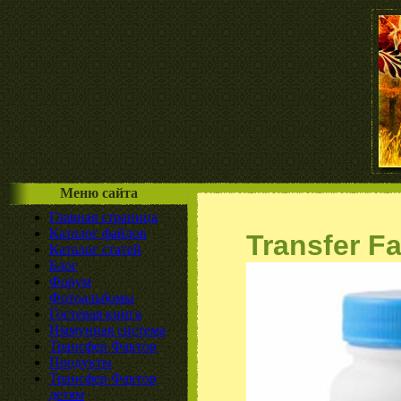
Меню сайта
Главная страница
Каталог файлов
Transfer Fa
Каталог статей
Блог
Форум
Фотоальбомы
Гостевая книга
Иммунная система
Трансфер Фактор
Продукты
Трансфер Фактор
детям