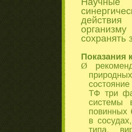
Научные 
синергиче
действия 
организму
сохранять 
Показания 
Ø
рекомен
природны
состояние
ТФ три фа
системы 
повинных 
в сосудах
типа
,
ви