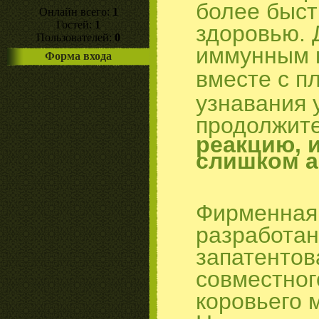
более быст
Онлайн всего:
1
Гостей:
1
здоровью.
Пользователей:
0
иммунным к
Форма входа
вместе с п
узнавания 
продолжите
реакцию, 
слишком а
Фирменна
разработан
запатентов
совместн
коровьего