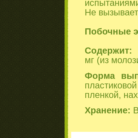
испытаниями
Не вызывает
Побочные 
Содержит:
Т
мг
(из молоз
Форма вып
пластиково
пленкой, на
Хранение:
В