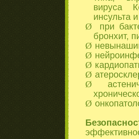
вируса К
инсульта 
Ø
при бакт
бронхит, п
Ø
невынаши
Ø
нейроинф
Ø
кардиопат
Ø
атероскле
Ø
астен
хроническ
Ø
онкопатол
Безопаснос
эффективно