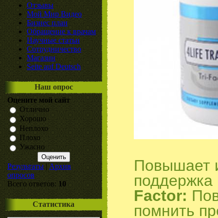
Отзывы
Мой Мир Видео
Бизнес план
Обращение к врачам
Научные статьи
Сотрудничество
Магазин
Seite auf Deutsch
Наш опрос
Оцените мой сайт
Отлично
Хорошо
Неплохо
Плохо
Ужасно
Повышает 
Результаты
|
Архив
опросов
поддержка
Всего ответов:
10
Factor:
Пов
Статистика
помнить пр